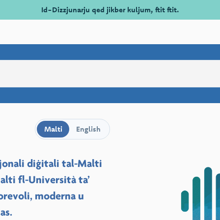
Id-Dizzjunarju qed jikber kuljum, ftit ftit.
Malti
English
nali diġitali tal-Malti
lti fl-Università ta’
torevoli, moderna u
as.