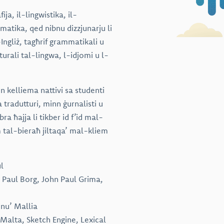
ja, il-lingwistika, il-
matika, qed nibnu dizzjunarju li
-Ingliż, tagħrif grammatikali u
urali tal-lingwa, l-idjomi u l-
nn kelliema nattivi sa studenti
 tradutturi, minn ġurnalisti u
a ħajja li tikber id f’id mal-
m tal-bieraħ jiltaqa’ mal-kliem
l
 Paul Borg, John Paul Grima,
inu’ Mallia
 Malta, Sketch Engine, Lexical