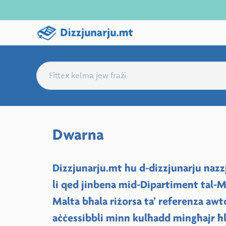
Dwarna
Dizzjunarju.mt hu d-dizzjunarju nazzjo
li qed jinbena mid-Dipartiment tal-Ma
Malta bħala riżorsa ta’ referenza aw
aċċessibbli minn kulħadd mingħajr ħl