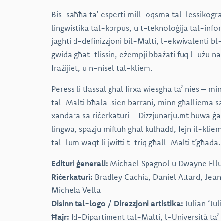
Bis-saħħa ta’ esperti mill-oqsma tal-lessikografi
lingwistika tal-korpus, u t-teknoloġija tal-infor
jagħti d-definizzjoni bil-Malti, l-ekwivalenti bl
gwida għat-tlissin, eżempji bbażati fuq l-użu nat
frażijiet, u n-nisel tal-kliem.
Peress li tfassal għal firxa wiesgħa ta’ nies – mi
tal-Malti bħala lsien barrani, minn għalliema sa
xandara sa riċerkaturi – Dizzjunarju.mt huwa ġabr
lingwa, spazju miftuħ għal kulħadd, fejn il-klie
tal-lum waqt li jwitti t-triq għall-Malti t’għada.
Edituri ġenerali:
Michael Spagnol u Dwayne Ellu
Riċerkaturi:
Bradley Cachia, Daniel Attard, Jean
Michela Vella
Disinn tal-logo / Direzzjoni artistika:
Julian ‘Jul
Ħajr:
Id-Dipartiment tal-Malti, l-Università ta’