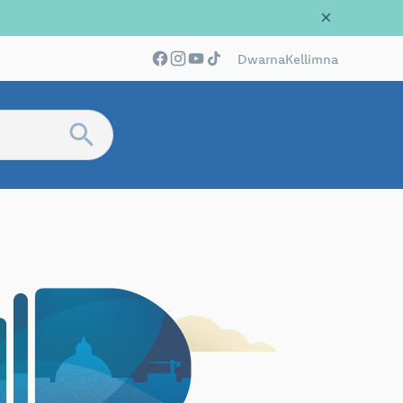
×
Dwarna
Kellimna