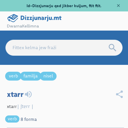
×
Id-Dizzjunarju qed jikber kuljum, ftit ftit.
Dwarna
Kellimna
verb
familja
nisel
xtarr
| ʃtɐrr |
xtarr
verb
8 forma