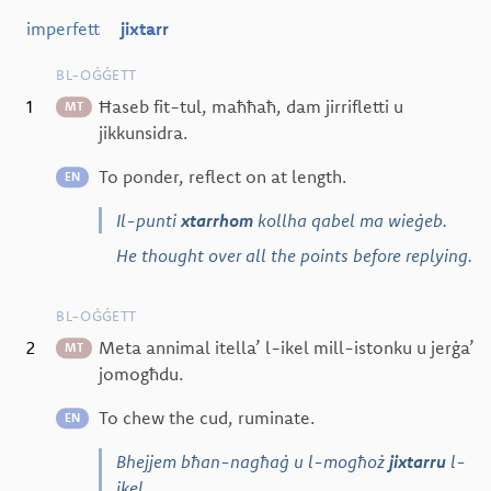
imperfett
jixtarr
BL-OĠĠETT
1
Ħaseb fit-tul, maħħaħ, dam jirrifletti u
MT
jikkunsidra.
To ponder, reflect on at length.
EN
Il-punti
xtarrhom
kollha qabel ma wieġeb.
He thought over all the points before replying.
BL-OĠĠETT
2
Meta annimal itella’ l-ikel mill-istonku u jerġa’
MT
jomogħdu.
To chew the cud, ruminate.
EN
Bhejjem bħan-nagħaġ u l-mogħoż
jixtarru
l-
ikel.