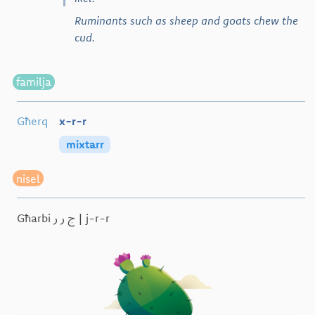
Ruminants such as sheep and goats chew the
cud.
familja
Għerq
x-r-r
mixtarr
nisel
ج
ر
ر
Għarbi
| j-r-r