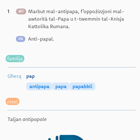
1
Marbut mal-antipapa, f’oppożizzjoni mal-
MT
awtorità tal-Papa u t-twemmin tal-Knisja
Kattolika Rumana.
Anti-papal.
EN
familja
Għerq
pap
antipapa
papa
papabbli
nisel
Taljan
antipapale