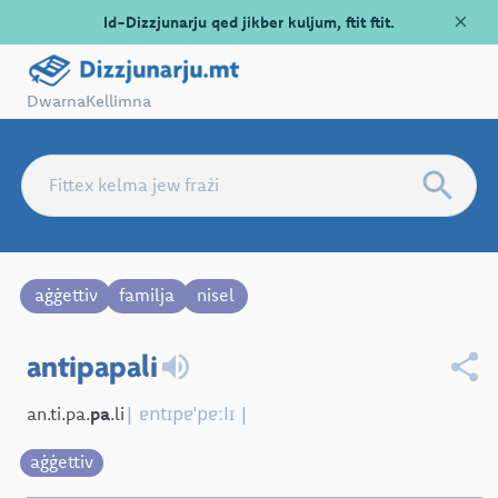
×
Id-Dizzjunarju qed jikber kuljum, ftit ftit.
Dwarna
Kellimna
aġġettiv
familja
nisel
antipapali
| ɐntɪpɐˈpɐːlɪ |
an.ti.pa.
pa
.li
aġġettiv