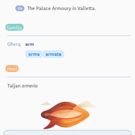
The Palace Armoury in Valletta.
EN
familja
Għerq
arm
arma
armata
nisel
Taljan
armeria