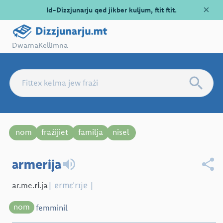
×
Id-Dizzjunarju qed jikber kuljum, ftit ftit.
Dwarna
Kellimna
nom
frażijiet
familja
nisel
armerija
| ɐrmɛˈrɪjɐ |
ar.me.
ri
.ja
nom
femminil