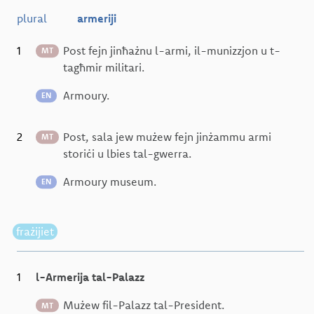
plural
armeriji
1
Post fejn jinħażnu l-armi, il-munizzjon u t-
MT
tagħmir militari.
Armoury.
EN
2
Post, sala jew mużew fejn jinżammu armi
MT
storiċi u lbies tal-gwerra.
Armoury museum.
EN
frażijiet
1
l-Armerija tal-Palazz
Mużew fil-Palazz tal-President.
MT